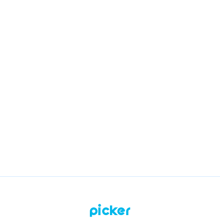
Preguntas relacionadas
¿Cómo recargo mi saldo de trabajo?
¿Qué servicios haré con Picker?
¿Qué debo estudiar para aplicar a Picker?
¿Cómo trabajo con Picker?
Picker