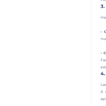
3.
Ha
-
C
nue
-
C
Fa
est
4.
La
A 
apl