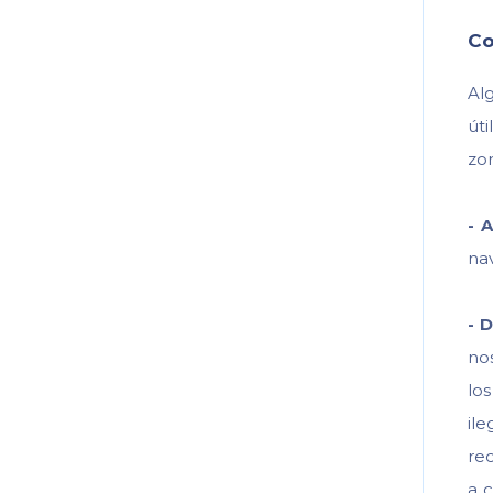
Co
Al
út
zon
-
A
na
-
D
no
lo
il
re
a c