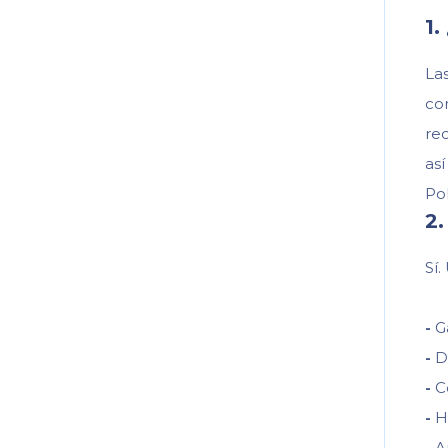
1.
La
co
rec
as
Pol
2.
Sí.
-
Ga
-
De
-
Co
-
Ha
-
An