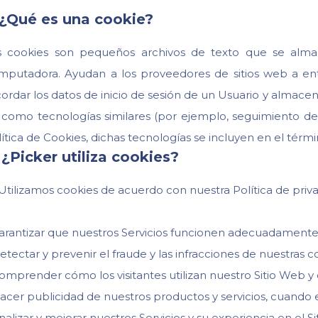
 ¿Qué es una cookie?
s cookies son pequeños archivos de texto que se alma
mputadora. Ayudan a los proveedores de sitios web a ent
ordar los datos de inicio de sesión de un Usuario y almacenar 
í como tecnologías similares (por ejemplo, seguimiento d
ítica de Cookies, dichas tecnologías se incluyen en el térmi
 ¿Picker utiliza cookies?
 Utilizamos cookies de acuerdo con nuestra Política de priv
rantizar que nuestros Servicios funcionen adecuadamente
tectar y prevenir el fraude y las infracciones de nuestras c
mprender cómo los visitantes utilizan nuestro Sitio Web y
cer publicidad de nuestros productos y servicios, cuando 
alizar y mejorar nuestros Servicios y su experiencia en el Si