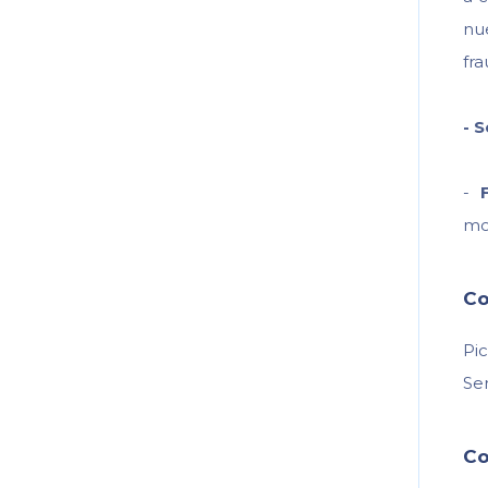
nu
fra
-
S
-
mo
Co
Pi
Ser
Co