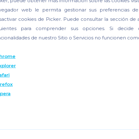
cker, puede obtener más información sobre las cookies visit
vegador web le permita gestionar sus preferencias de c
sactivar cookies de Picker. Puede consultar la sección de 
guientes para comprender sus opciones. Si decide d
cionalidades de nuestro Sitio o Servicios no funcionen com
hrome
xplorer
afari
irefox
pera