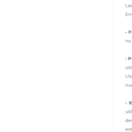
La
Emp
-
F
no
-
P
us
Us
nue
-
E
uti
de
est