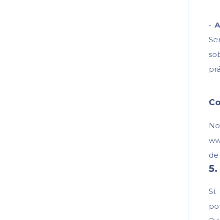
-
A
Se
so
prá
Co
No
ww
de 
5.
Sí
por