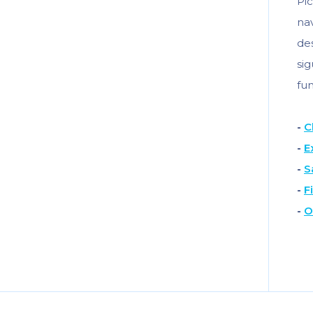
Pi
na
de
si
fun
-
C
-
E
-
S
-
F
-
O