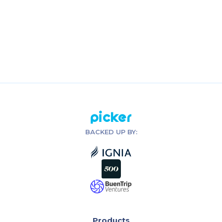
¿Dónde puedo descargar el App?
¿Cómo hacer envíos con el App de
Picker?
¿Como compartir la ubicación del
motorizado?
Picker
BACKED UP BY:
Products