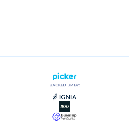
tarifas de envío?
¿Cuales son las tarifas de envío?
¿Por qué debo ingresar tarjeta de
crédito?
Picker
BACKED UP BY: