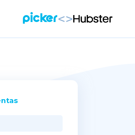
<>
Picker
entas